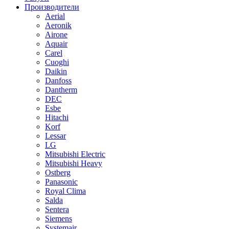
Производители
Aerial
Aeronik
Airone
Aquair
Carel
Cuoghi
Daikin
Danfoss
Dantherm
DEC
Esbe
Hitachi
Korf
Lessar
LG
Mitsubishi Electric
Mitsubishi Heavy
Ostberg
Panasonic
Royal Clima
Salda
Sentera
Siemens
Systemair