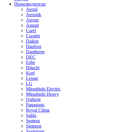
Производители
Aerial
Aeronik
Airone
Aquair
Carel
Cuoghi
Daikin
Danfoss
Dantherm
DEC
Esbe
Hitachi
Korf
Lessar
LG
Mitsubishi Electric
Mitsubishi Heavy
Ostberg
Panasonic
Royal Clima
Salda
Sentera
Siemens
Systemair