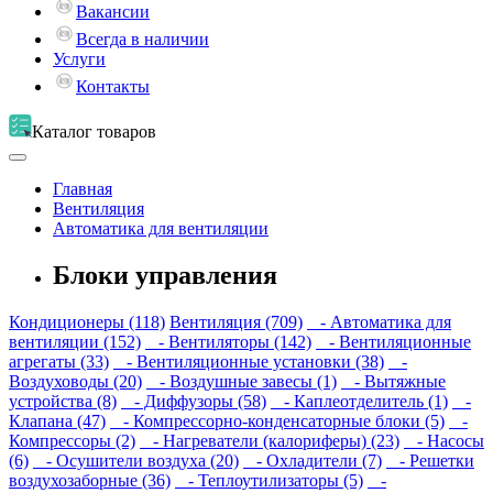
Вакансии
Всегда в наличии
Услуги
Контакты
Каталог
товаров
Главная
Вентиляция
Автоматика для вентиляции
Блоки управления
Кондиционеры (118)
Вентиляция (709)
- Автоматика для
вентиляции (152)
- Вентиляторы (142)
- Вентиляционные
агрегаты (33)
- Вентиляционные установки (38)
-
Воздуховоды (20)
- Воздушные завесы (1)
- Вытяжные
устройства (8)
- Диффузоры (58)
- Каплеотделитель (1)
-
Клапана (47)
- Компрессорно-конденсаторные блоки (5)
-
Компрессоры (2)
- Нагреватели (калориферы) (23)
- Насосы
(6)
- Осушители воздуха (20)
- Охладители (7)
- Решетки
воздухозаборные (36)
- Теплоутилизаторы (5)
-