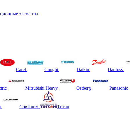
ционные элементы
Carel
Cuoghi
Daikin
Danfoss
tric
Mitsubishi Heavy
Ostberg
Panasonic
н
СовПлим
Титан