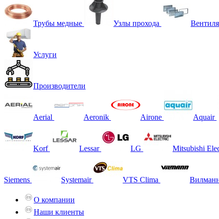
Трубы медные
Узлы прохода
Вентиля
Услуги
Производители
Aerial
Aeronik
Airone
Aquair
Korf
Lessar
LG
Mitsubishi Elec
Siemens
Systemair
VTS Clima
Вилман
О компании
Наши клиенты