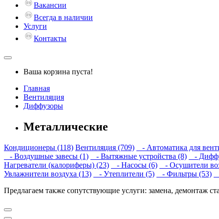
Вакансии
Всегда в наличии
Услуги
Контакты
Ваша корзина пуста!
Главная
Вентиляция
Диффузоры
Металлические
Кондиционеры (118)
Вентиляция (709)
- Автоматика для вент
- Воздушные завесы (1)
- Вытяжные устройства (8)
- Диффу
Нагреватели (калориферы) (23)
- Насосы (6)
- Осушители воз
Увлажнители воздуха (13)
- Утеплители (5)
- Фильтры (53)
-
Предлагаем также сопутствующие услуги: замена, демонтаж ст