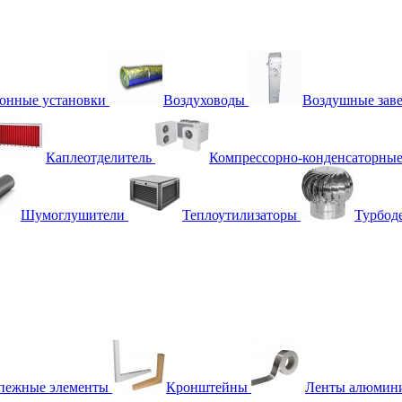
онные установки
Воздуховоды
Воздушные зав
Каплеотделитель
Компрессорно-конденсаторные
Шумоглушители
Теплоутилизаторы
Турбод
пежные элементы
Кронштейны
Ленты алюмин