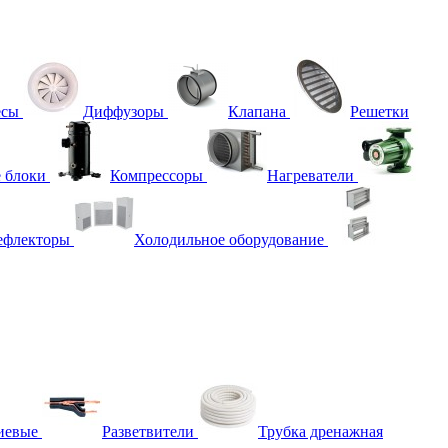
есы
Диффузоры
Клапана
Решетки
 блоки
Компрессоры
Нагреватели
ефлекторы
Холодильное оборудование
иевые
Разветвители
Трубка дренажная