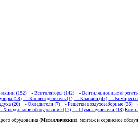
иляции (152)
- Вентиляторы (142)
- Вентиляционные агрегаты
зоры (58)
- Каплеотделитель (1)
- Клапана (47)
- Компрессор
духа (20)
- Охладители (7)
- Решетки воздухозаборные (36)
-
 Холодильное оборудование (17)
- Шумоглушители (18)
Компл
арого обрудования
(Металлические)
, монтаж и сервисное обслу