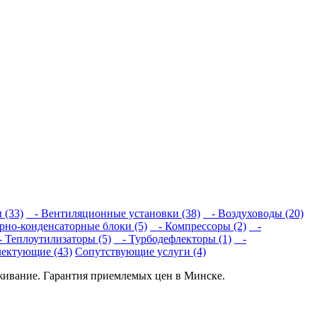
 (33)
- Вентиляционные установки (38)
- Воздуховоды (20)
но-конденсаторные блоки (5)
- Компрессоры (2)
-
 Теплоутилизаторы (5)
- Турбодефлекторы (1)
-
ектующие (43)
Сопутствующие услуги (4)
живание. Гарантия приемлемых цен в Минске.