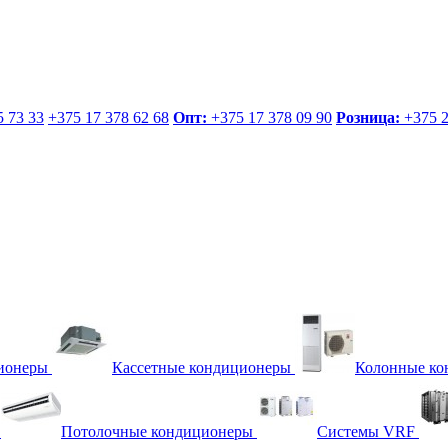
 73 33
+375 17
378 62 68
Опт:
+375 17
378 09 90
Розница:
+375 
ионеры
Кассетные кондиционеры
Колонные ко
Потолочные кондиционеры
Системы VRF