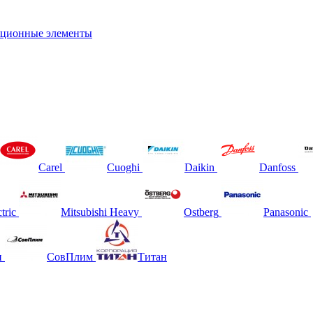
ционные элементы
Carel
Cuoghi
Daikin
Danfoss
tric
Mitsubishi Heavy
Ostberg
Panasonic
н
СовПлим
Титан