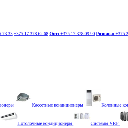
 73 33
+375 17
378 62 68
Опт:
+375 17
378 09 90
Розница:
+375 
ионеры
Кассетные кондиционеры
Колонные ко
Потолочные кондиционеры
Системы VRF