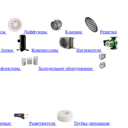
есы
Диффузоры
Клапана
Решетки
 блоки
Компрессоры
Нагреватели
ефлекторы
Холодильное оборудование
иевые
Разветвители
Трубка дренажная