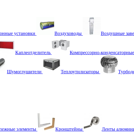
онные установки
Воздуховоды
Воздушные зав
Каплеотделитель
Компрессорно-конденсаторные
Шумоглушители
Теплоутилизаторы
Турбод
пежные элементы
Кронштейны
Ленты алюмин