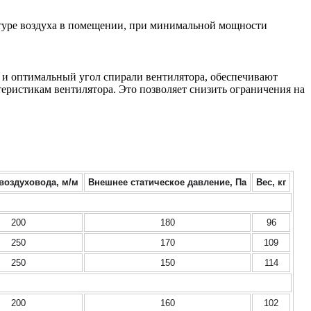
атуре воздуха в помещении, при минимальной мощности
а и оптимальный угол спирали вентилятора, обеспечивают
еристикам вентилятора. Это позволяет снизить ограничения на
воздуховода, м/м
Внешнее статическое давление, Па
Вес, кг
200
180
96
250
170
109
250
150
114
м
200
160
102