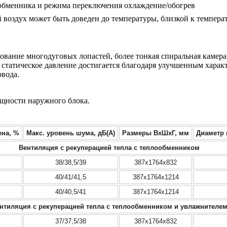
обменника и режима переключения охлаждение/обогрев
 воздух может быть доведен до температуры, близкой к темпер
ование многодуговых лопастей, более тонкая спиральная камер
статическое давление достигается благодаря улучшенным характ
овода.
щности наружного блока.
на, %
Макс. уровень шума, дБ(А)
Размеры ВxШxГ, мм
Диаметр 
Вентиляция с рекуперацией тепла с теплообменником
38/38,5/39
387x1764x832
40/41/41,5
387x1764x1214
40/40,5/41
387x1764x1214
нтиляция с рекуперацией тепла с теплообменником и увлажнителе
37/37,5/38
387x1764x832