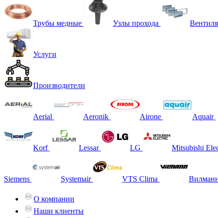
Трубы медные
Узлы прохода
Вентиля
Услуги
Производители
Aerial
Aeronik
Airone
Aquair
Korf
Lessar
LG
Mitsubishi Elec
Siemens
Systemair
VTS Clima
Вилман
О компании
Наши клиенты