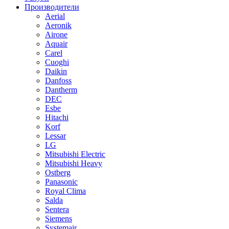
Производители
Aerial
Aeronik
Airone
Aquair
Carel
Cuoghi
Daikin
Danfoss
Dantherm
DEC
Esbe
Hitachi
Korf
Lessar
LG
Mitsubishi Electric
Mitsubishi Heavy
Ostberg
Panasonic
Royal Clima
Salda
Sentera
Siemens
Systemair